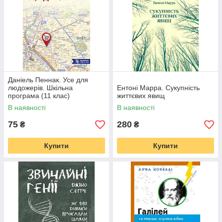
Даніель Пеннак. Усе для
людожерів. Шкільна
Ентоні Марра. Сукупність
програма (11 клас)
життєвих явищ
В наявності
В наявності
75
280
₴
₴
Купити
Купити