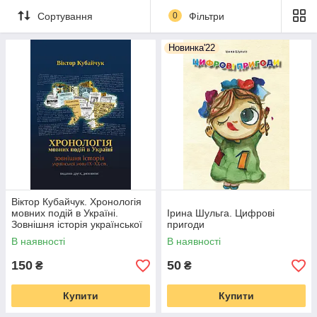
Сортування
0
Фільтри
Новинка'22
Віктор Кубайчук. Хронологія
мовних подій в Україні.
Ірина Шульга. Цифрові
Зовнішня історія української
пригоди
мови IX-XX ст.
В наявності
В наявності
150
50
₴
₴
Купити
Купити