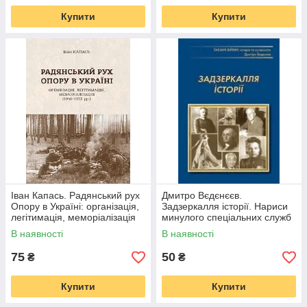
Купити
Купити
Іван Капась. Радянський рух
Дмитро Вєдєнєєв.
Опору в Україні: організація,
Задзеркалля історії. Нариси
легітимація, меморіалізація
минулого спеціальних служб
(1941– 1953 рр.)
В наявності
В наявності
75
50
₴
₴
Купити
Купити