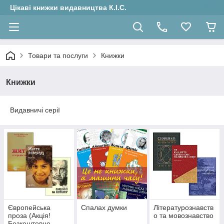
Цікаві книжки видавництва К.І.С.
Товари та послуги
Книжки
Книжки
Видавничі серії
Європейська
Спалах думки
Літературознавств
проза (Акція!
о та мовознавство
Безкоштовне