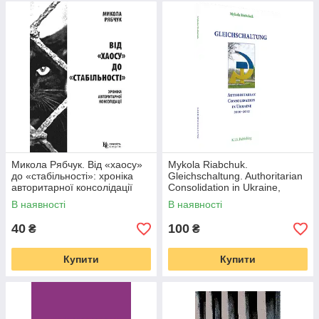
Микола Рябчук. Від «хаосу»
Mykola Riabchuk.
до «стабільності»: хроніка
Gleichschaltung. Authoritarian
авторитарної консолідації
Consolidation in Ukraine,
2010-2012
В наявності
В наявності
40
100
₴
₴
Купити
Купити