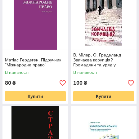
В. Мілер, О. Ґределанд
Матіас Гердеген. Підручник
Звичаєва корупція?
"Міжнародне право"
Громадяни та уряд у
посткомуністичній Європі
В наявності
В наявності
80
100
₴
₴
Купити
Купити