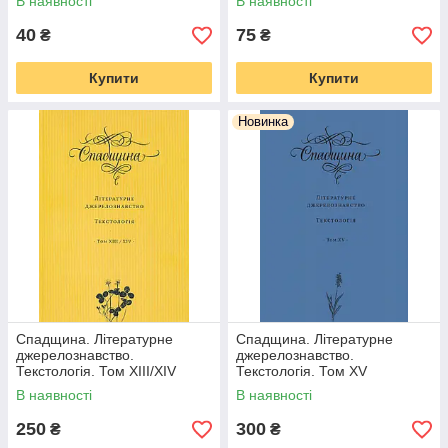
В наявності
В наявності
століття
40
75
₴
₴
Купити
Купити
Новинка
Спадщина. Літературне
Спадщина. Літературне
джерелознавство.
джерелознавство.
Текстологія. Том XIII/XIV
Текстологія. Том XV
В наявності
В наявності
250
300
₴
₴