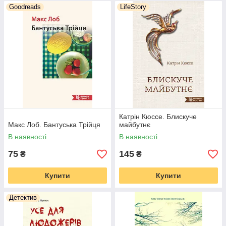
Goodreads
LifeStory
Катрін Кюссе. Блискуче
Макс Лоб. Бантуська Трійця
майбутнє
В наявності
В наявності
75
145
₴
₴
Купити
Купити
Детектив