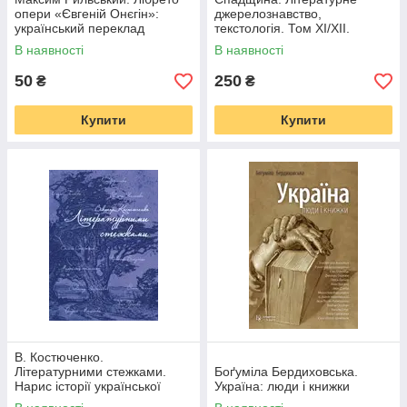
опери «Євгеній Онєгін»:
джерелознавство,
український переклад
текстологія. Том ХІ/ХІІ.
В наявності
В наявності
50
250
₴
₴
Купити
Купити
В. Костюченко.
Літературними стежками.
Боґуміла Бердиховська.
Нарис історії української
Україна: люди і книжки
літератури для дітей ХХ