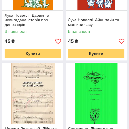
Лука Новеллі. Дарвін та
невигадана історія про
Лука Новеллі. Айнштайн та
динозаврів
машини часу
В наявності
В наявності
45
45
₴
₴
Купити
Купити
Максим Рильський. Лібрето
Спадщина. Літературне