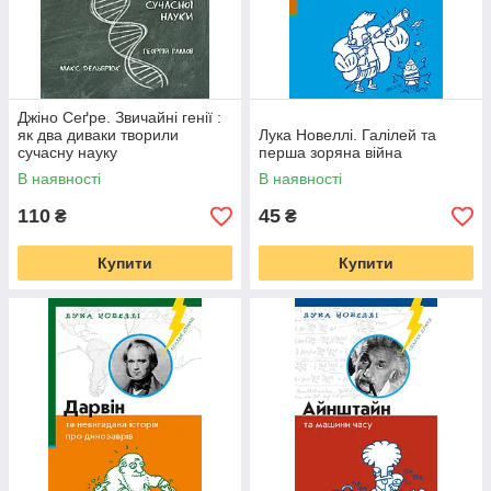
Джіно Сеґре. Звичайні генії :
як два диваки творили
Лука Новеллі. Галілей та
сучасну науку
перша зоряна війна
В наявності
В наявності
110
45
₴
₴
Купити
Купити