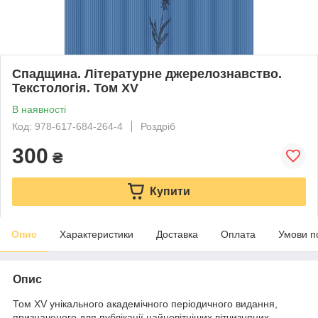
Спадщина. Літературне джерелознавство.
Текстологія. Том XV
В наявності
Код: 978-617-684-264-4
Роздріб
300
₴
Купити
Опис
Характеристики
Доставка
Оплата
Умови п
Опис
Том XV унікального академічного періодичного видання,
призначеного для публікації найновітніших вітчизняних