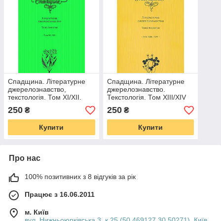
Спадщина. Літературне
Спадщина. Літературне
джерелознавство,
джерелознавство.
текстологія. Том ХІ/ХІІ.
Текстологія. Том XIII/XIV
250
250
₴
₴
Купити
Купити
Про нас
100% позитивних з 8 відгуків за рік
Працює з 16.06.2011
м. Київ
вул. Нижньоюрківська 3, к.25 (50.469127 30.50271), Київ,