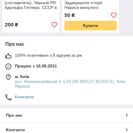
(составитель). Чёрный PR
Задзеркалля історії.
Адольфа Гитлера. СССР в
Нариси минулого
зеркале нацистской
спеціальних служб
50
₴
пропаганды
200
₴
Купити
Про нас
100% позитивних з 8 відгуків за рік
Працює з 16.06.2011
м. Київ
вул. Нижньоюрківська 3, к.25 (50.469127 30.50271), Київ,
Україна
Контакти
Про нас
Контакти