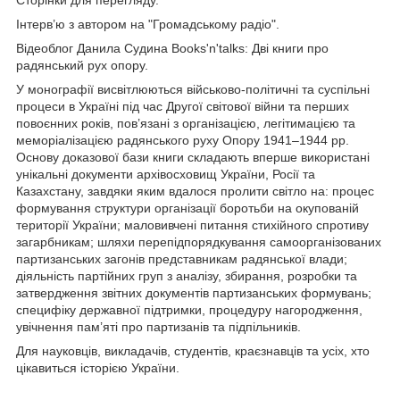
Інтерв’ю з автором на "Громадському радіо".
Відеоблог Данила Судина Books'n'talks: Дві книги про
радянський рух опору.
У монографії висвітлюються військово-політичні та суспільні
процеси в Україні під час Другої світової війни та перших
повоєнних років, пов’язані з організацією, легітимацією та
меморіалізацією радянського руху Опору 1941–1944 рр.
Основу доказової бази книги складають вперше використані
унікальні документи архівосховищ України, Росії та
Казахстану, завдяки яким вдалося пролити світло на: процес
формування структури організації боротьби на окупованій
території України; маловивчені питання стихійного спротиву
загарбникам; шляхи перепідпорядкування самоорганізованих
партизанських загонів представникам радянської влади;
діяльність партійних груп з аналізу, збирання, розробки та
затвердження звітних документів партизанських формувань;
специфіку державної підтримки, процедуру нагородження,
увічнення пам’яті про партизанів та підпільників.
Для науковців, викладачів, студентів, краєзнавців та усіх, хто
цікавиться історією України.