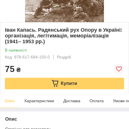
Іван Капась. Радянський рух Опору в Україні:
організація, легітимація, меморіалізація
(1941– 1953 рр.)
В наявності
Код: 978-617-684-150-0
Роздріб
75
₴
Купити
Опис
Характеристики
Доставка
Оплата
Умови п
Опис
Сторінки для перегляду.