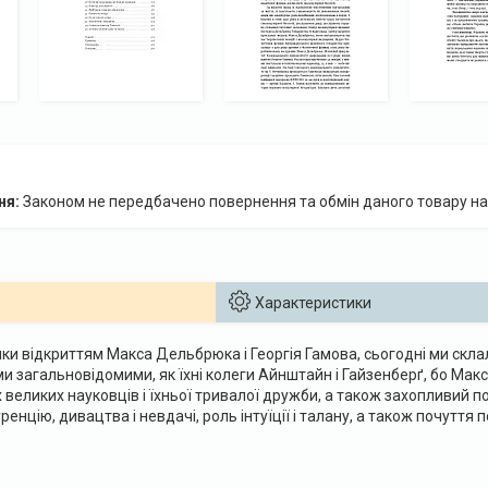
Законом не передбачено повернення та обмін даного товару на
Характеристики
ки відкриттям Макса Дельбрюка і Георгія Гамова, сьогодні ми скла
ми загальновідомими, як їхні колеги Айнштайн і Гайзенберґ, бо Мак
х великих науковців і їхньої тривалої дружби, а також захопливий п
ренцію, дивацтва і невдачі, роль інтуїції і талану, а також почуття