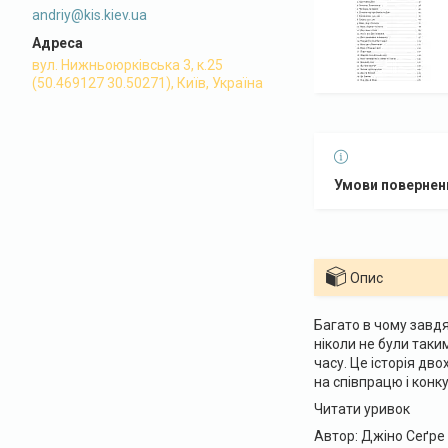
andriy@kis.kiev.ua
вул. Нижньоюрківська 3, к.25
(50.469127 30.50271), Київ, Україна
Опис
Багато в чому завдя
ніколи не були таки
часу. Це історія дво
на співпрацю і конку
Читати уривок
Автор: Джіно Сеґре