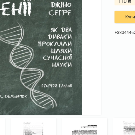
110 ₴
Купи
+3804446