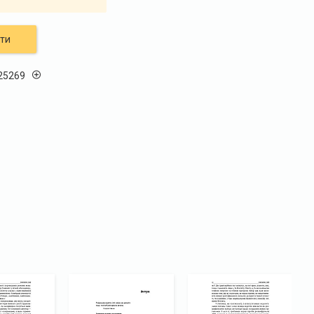
ти
25269