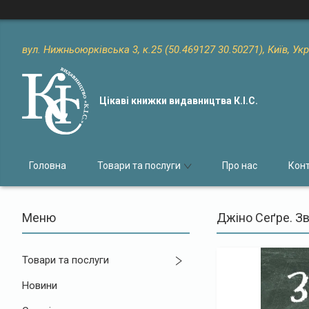
вул. Нижньоюрківська 3, к.25 (50.469127 30.50271), Київ, Ук
Цікаві книжки видавництва К.І.С.
Головна
Товари та послуги
Про нас
Кон
Джіно Сеґре. Зв
Товари та послуги
Новини