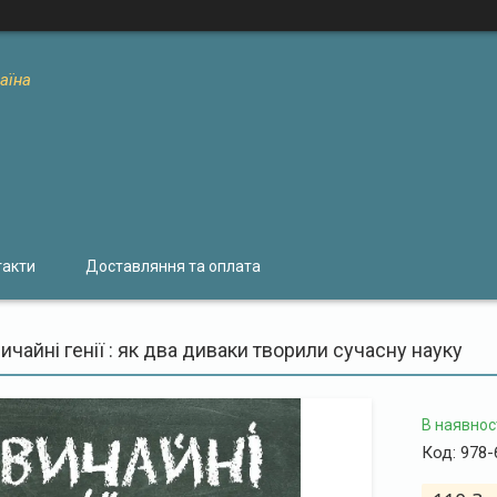
раїна
такти
Доставляння та оплата
ичайні генії : як два диваки творили сучасну науку
В наявнос
Код:
978-