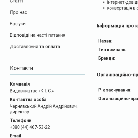
Статті
інтернет-довід
конвертація в 
Про нас
Відгуки
Інформація про 
Відповіді на часті питання
Назва:
Доставляння та оплата
Тип компанії:
Бренди:
Контакти
Організаційно-п
Рік заснування:
Видавництво «К. І. С.»
Організаційно-пр
Чернявський Андрій Андрійович,
директор
+380 (44) 467-53-22