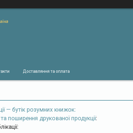
раїна
такти
Доставляння та оплата
ції — бутік розумних книжок:
та поширення друкованої продукції
:
ікації: