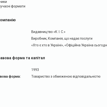
ники
сучасні формати
компанію
Видавництво «К. І. С.»
Виробник, Компанія, що надає послуги
«Хто є хто в Україні», «Офіційна Україна сьогодн
равова форма та капітал
1993
авова форма:
Товариство з обмеженою відповідальністю