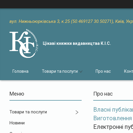
вул. Нижньоюрківська 3, к.25 (50.469127 30.50271), Київ, Ук
Цікаві книжки видавництва К.І.С.
Головна
Товари та послуги
Про нас
Кон
Про нас
Власні публіка
Товари та послуги
Виготовлення 
Новини
Електронні публ